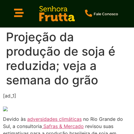
Fale Conosco
Projeção da
produção de soja é
reduzida; veja a
semana do grão
[ad_1]
Devido às
adversidades climáticas
no Rio Grande do
Sul, a consultoria
Safras & Mercado
revisou suas
estimativas para a produção brasileira de soja em