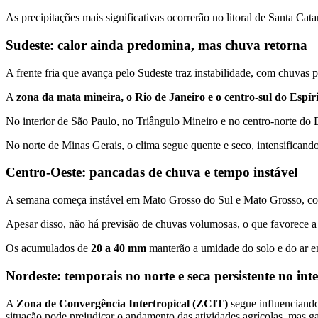
As precipitações mais significativas ocorrerão no litoral de Santa C
Sudeste: calor ainda predomina, mas chuva retorna
A frente fria que avança pelo Sudeste traz instabilidade, com chuvas p
A
zona da mata mineira, o Rio de Janeiro e o centro-sul do Espír
No interior de São Paulo, no Triângulo Mineiro e no centro-norte do 
No norte de Minas Gerais, o clima segue quente e seco, intensificando 
Centro-Oeste: pancadas de chuva e tempo instável
A semana começa instável em Mato Grosso do Sul e Mato Grosso, c
Apesar disso, não há previsão de chuvas volumosas, o que favorece 
Os acumulados de
20 a 40 mm
manterão a umidade do solo e do ar em
Nordeste: temporais no norte e seca persistente no inte
A
Zona de Convergência Intertropical (ZCIT)
segue influenciand
situação pode prejudicar o andamento das atividades agrícolas, mas g