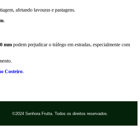
stiagem, afetando lavouras e pastagens.
mm
.
70 mm
podem prejudicar o tráfego em estradas, especialmente com
mento.
ño Costeiro
.
©2024 Senhora Frutta. Todos os direitos reservados.