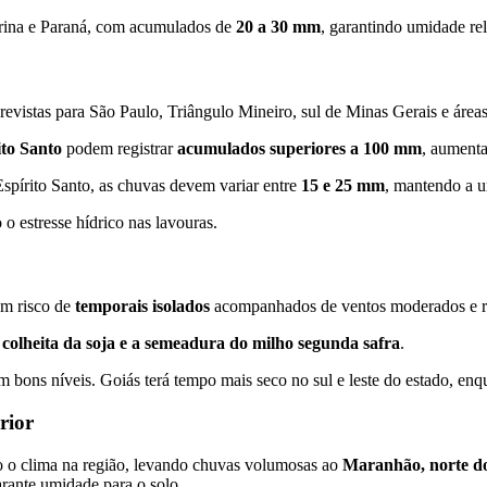
atarina e Paraná, com acumulados de
20 a 30 mm
, garantindo umidade rel
revistas para São Paulo, Triângulo Mineiro, sul de Minas Gerais e áreas
ito Santo
podem registrar
acumulados superiores a 100 mm
, aumenta
Espírito Santo, as chuvas devem variar entre
15 e 25 mm
, mantendo a u
o estresse hídrico nas lavouras.
om risco de
temporais isolados
acompanhados de ventos moderados e r
a
colheita da soja e a semeadura do milho segunda safra
.
 bons níveis. Goiás terá tempo mais seco no sul e leste do estado, en
rior
o o clima na região, levando chuvas volumosas ao
Maranhão, norte do
arante umidade para o solo.