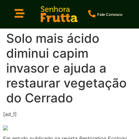
Fale Conosco
Solo mais ácido
diminui capim
invasor e ajuda a
restaurar vegetação
do Cerrado
[ad_1]
Em estudo publicado na revista
Restoration Ecology
,