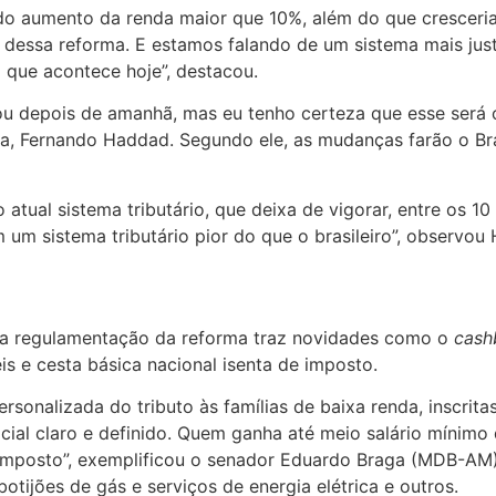
do aumento da renda maior que 10%, além do que cresceria
ta dessa reforma. E estamos falando de um sistema mais ju
o que acontece hoje”, destacou.
ou depois de amanhã, mas eu tenho certeza que esse será 
nda, Fernando Haddad. Segundo ele, as mudanças farão o Bra
 atual sistema tributário, que deixa de vigorar, entre os 1
um sistema tributário pior do que o brasileiro”, observou
, a regulamentação da reforma traz novidades como o
cas
s e cesta básica nacional isenta de imposto.
rsonalizada do tributo às famílias de baixa renda, inscri
cial claro e definido. Quem ganha até meio salário mínimo 
mposto”, exemplificou o senador Eduardo Braga (MDB-AM),
tijões de gás e serviços de energia elétrica e outros.