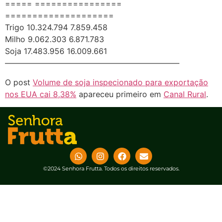
===== ================
====================
Trigo 10.324.794 7.859.458
Milho 9.062.303 6.871.783
Soja 17.483.956 16.009.661
——————————————————————
O post
Volume de soja inspecionado para exportação
nos EUA cai 8,38%
apareceu primeiro em
Canal Rural
.
©2024 Senhora Frutta. Todos os direitos reservados.