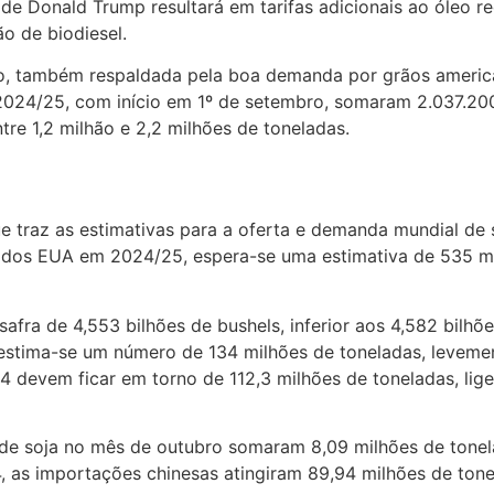
ia de Donald Trump resultará em tarifas adicionais ao óle
o de biodiesel.
ão, também respaldada pela boa demanda por grãos america
 2024/25, com início em 1º de setembro, somaram 2.037.2
re 1,2 milhão e 2,2 milhões de toneladas.
traz as estimativas para a oferta e demanda mundial de so
oja dos EUA em 2024/25, espera-se uma estimativa de 535 m
afra de 4,553 bilhões de bushels, inferior aos 4,582 bilh
 estima-se um número de 134 milhões de toneladas, levemen
4 devem ficar em torno de 112,3 milhões de toneladas, lig
s de soja no mês de outubro somaram 8,09 milhões de ton
s importações chinesas atingiram 89,94 milhões de tone