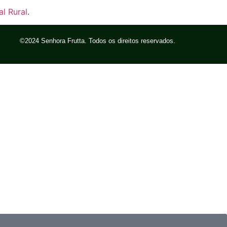
l Rural
.
©2024 Senhora Frutta. Todos os direitos reservados.