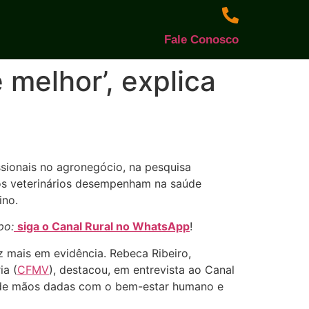
Fale Conosco
melhor’, explica
issionais no agronegócio, na pesquisa
 os veterinários desempenham na saúde
ino.
po:
siga o Canal Rural no WhatsApp
!
z mais em evidência. Rebeca Ribeiro,
ia (
CFMV
), destacou, em entrevista ao Canal
da de mãos dadas com o bem-estar humano e