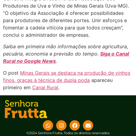
Produtores de Uva e Vinho de Minas Gerais (Uva-MG).
“O objetivo da Associação é oferecer possibilidades
para produtores de diferentes portes. Unir esforços e
fomentar a cadeia vitícola para que todos cresçam”,
conclui o administrador de empresas.
Saiba em primeira mão informações sobre agricultura,
pecuária, economia e previsão do tempo.
Siga o Canal
Rural no Google News
.
O post
Minas Gerais se destaca na produção de vinhos
finos, graças à técnica de dupla poda
apareceu
primeiro em
Canal Rural
.
©2024 Senhora Frutta. Todos os direitos reservados.