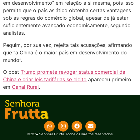
em desenvolvimento” em relação a si mesma, pois isso
permite que o país asiático obtenha certas vantagens
sob as regras do comércio global, apesar de já estar
suficientemente avançado economicamente, segundo
analistas.
Pequim, por sua vez, rejeita tais acusações, afirmando
que “a China é o maior país em desenvolvimento do
mundo”.
O post
Trump promete revogar status comercial da
China e criar leis tarifárias se eleito
apareceu primeiro
em
Canal Rural
.
©2024 Senhora Frutta. Todos os direitos reservados.