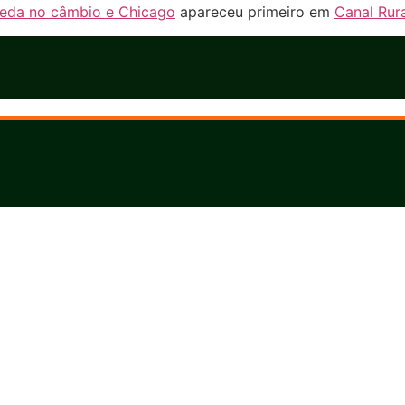
ueda no câmbio e Chicago
apareceu primeiro em
Canal Rur