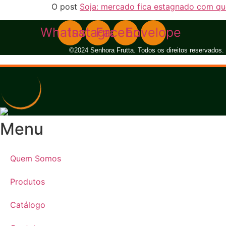
O post
Soja: mercado fica estagnado com q
Whatsapp
Instagram
Facebook
Envelope
©2024 Senhora Frutta. Todos os direitos reservados.
Menu
Quem Somos
Produtos
Catálogo